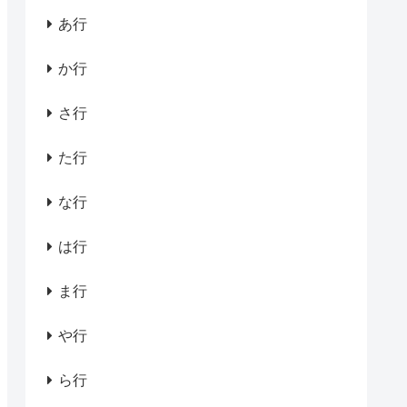
あ行
か行
さ行
た行
な行
は行
ま行
や行
ら行