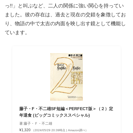
っ!!」と叫ぶなど、二人の関係に強い関心を持ってい
ました。彼の存在は、過去と現在の交錯を象徴してお
り、物語の中で太吉の内面を映し出す鏡として機能し
ています。
藤子・F・不二雄SF短編＜PERFECT版＞（２）定
年退食 (ビッグコミックススペシャル)
著:藤子・Ｆ・不二雄
¥1,320
（2024/05/29 20:39時点 | Amazon調べ）