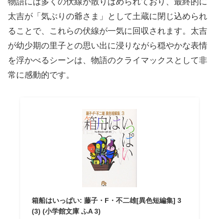
物語には多くの伏線が散りばめられており、最終的に
太吉が「気ぶりの爺さま」として土蔵に閉じ込められ
ることで、これらの伏線が一気に回収されます。太吉
が幼少期の里子との思い出に浸りながら穏やかな表情
を浮かべるシーンは、物語のクライマックスとして非
常に感動的です。
箱船はいっぱい: 藤子・F・不二雄[異色短編集] 3
(3) (小学館文庫 ふA 3)