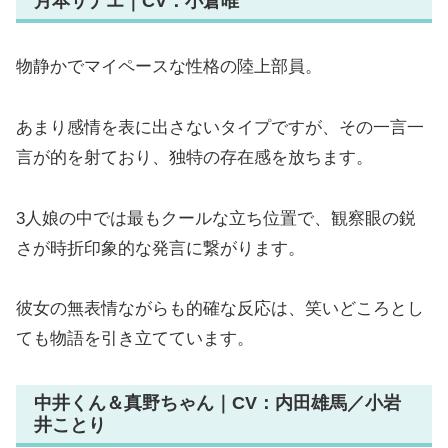
月本サナエ｜CV：小倉唯
物静かでマイペースな性格の陸上部員。
あまり感情を表に出さないタイプですが、その一言一
言が的を射ており、独特の存在感を放ちます。
3人娘の中では最もクールな立ち位置で、観察眼の鋭
さが時折印象的な発言に繋がります。
彼女の無表情ながらも的確な反応は、笑いどころとし
ても物語を引き立てています。
中井くん＆真野ちゃん｜CV：内田雄馬／小岩
井ことり