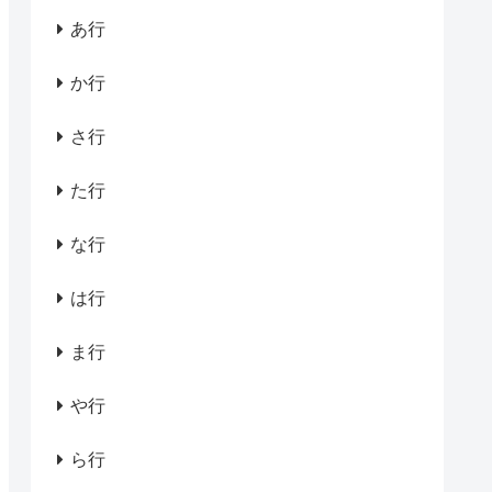
あ行
か行
さ行
た行
な行
は行
ま行
や行
ら行